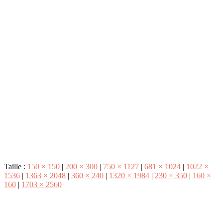
Taille :
150 × 150
|
200 × 300
|
750 × 1127
|
681 × 1024
|
1022 ×
1536
|
1363 × 2048
|
360 × 240
|
1320 × 1984
|
230 × 350
|
160 ×
160
|
1703 × 2560