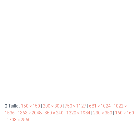
Taille :
150 × 150
|
200 × 300
|
750 × 1127
|
681 × 1024
|
1022 ×
1536
|
1363 × 2048
|
360 × 240
|
1320 × 1984
|
230 × 350
|
160 × 160
|
1703 × 2560