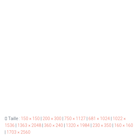
Taille :
150 × 150
|
200 × 300
|
750 × 1127
|
681 × 1024
|
1022 ×
1536
|
1363 × 2048
|
360 × 240
|
1320 × 1984
|
230 × 350
|
160 × 160
|
1703 × 2560